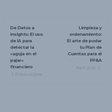
De Datos a
Limpieza y
Insights: El uso
ordenamiento:
de IA para
El arte de podar
detectar la
tu Plan de
«aguja en el
Cuentas para el
pajar»
FP&A
financiero
Next post
Previous post