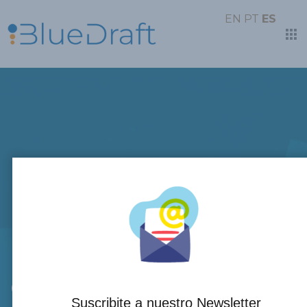
EN
PT
ES
El costo oculto de
planificar en Excel: Por
qué los CFOs de LATAM
Suscribite a nuestro Newsletter