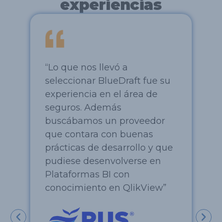
experiencias
“Lo que nos llevó a
“
seleccionar BlueDraft fue su
Ba
experiencia en el área de
co
 a
seguros. Además
qu
buscábamos un proveedor
gr
nte
que contara con buenas
de
prácticas de desarrollo y que
mi
pudiese desenvolverse en
op
Plataformas BI con
conocimiento en QlikView”
o.