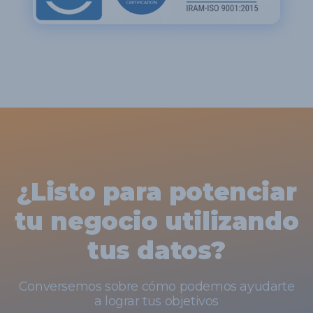
¿Listo para potenciar
tu negocio utilizando
tus datos?
Conversemos sobre cómo podemos ayudarte
a lograr tus objetivos