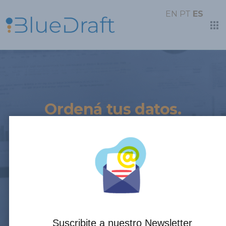
EN
PT
ES
Ordená tus datos.
Tomá decisiones seguras.
Consultoría especializada en Data
Analytics y BI con foco en toma de
decisiones y gestión. Entendemos tus
desafíos reales y convertimos los datos
en decisiones claras y accionables.
Suscribite a nuestro Newsletter