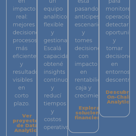
en
un
está
para
impacto
equipo
pasando,
monitorea
real:
analítico
anticipes
operacione
mejores
flexible
escenarios
detectar
decisiones,
y
y
oportunid
procesos
gestionado.
tomes
y
más
Escalá
decisiones
tomar
eficientes
capacidad,
con
decisiones
y
obtené
impacto
en
resultados
insights
en
entornos
visibles
continuos
rentabilidad,
descentral
en
y
caja y
Descubrir
corto
reducí
crecimiento.
On-Chain
Analytics
plazo.
tiempos
Explorar
y
soluciones
Ver
financieras
costos
proyectos
de Data
operativos.
Analytics