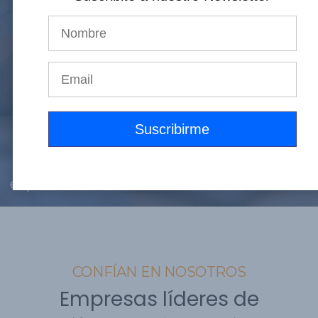
Agendar
Ver
consulta
servicios
20
+
100
+
700
+
15
Años de
Clientes
Proyectos
Países
experiencia
satisfechos
exitosos
CONFÍAN EN NOSOTROS
Empresas líderes de