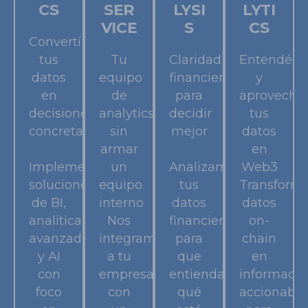
CS
SER
LYSI
LYTI
VICE
S
CS
Convertí
tus
Tu
Claridad
Entendé
datos
equipo
financiera
y
en
de
para
aprovechá
decisiones
analytics,
decidir
tus
concretas
sin
mejor
datos
armar
en
Implementamos
un
Analizamos
Web3
soluciones
equipo
tus
Transform
de BI,
interno
datos
datos
analítica
Nos
financieros
on-
avanzada
integramos
para
chain
y AI
a tu
que
en
con
empresa
entiendas
informació
foco
con
qué
accionable