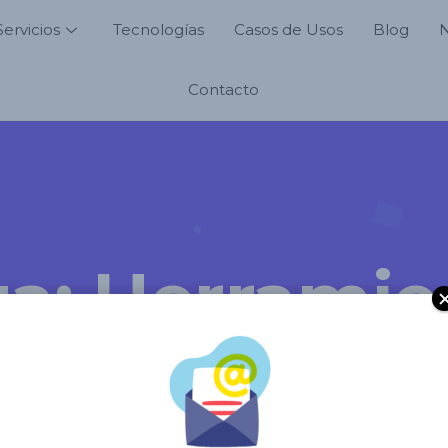
Servicios
Tecnologías
Casos de Usos
Blog
Contacto
ta:
Herramie
álisis de da