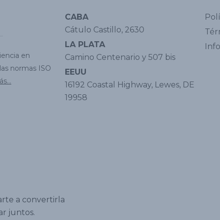
CABA
Pol
Cátulo Castillo, 2630
Tér
LA PLATA
Inf
iencia en
Camino Centenario y 507 bis
 las normas ISO
EEUU
s...
16192 Coastal Highway, Lewes, DE
19958
rte a convertirla
r juntos.