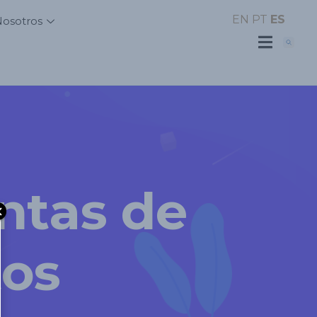
EN
PT
ES
Nosotros
ntas de
tos