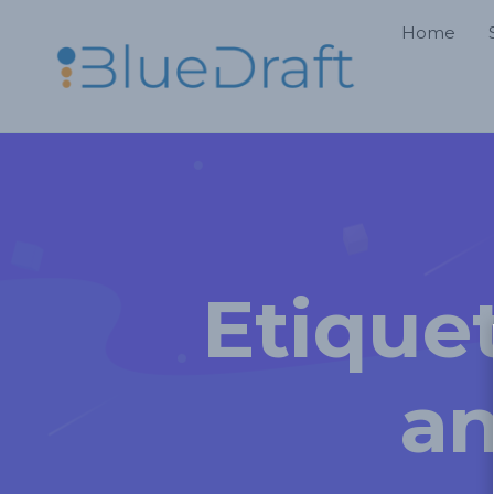
Home
Etique
an