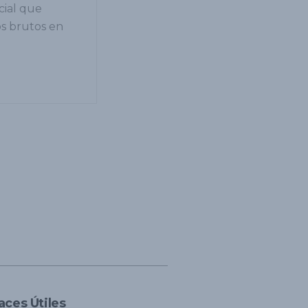
cial que
os brutos en
aces Útiles