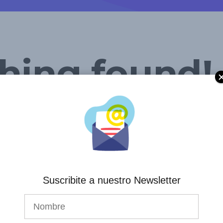
hing found!
hing was found here. Maybe try a search?
Suscribite a nuestro Newsletter