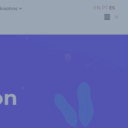
EN
PT
ES
Nosotros
on