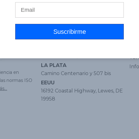
Oficinas
Enl
CABA
Pol
Cátulo Castillo, 2630
Tér
LA PLATA
Inf
iencia en
Camino Centenario y 507 bis
 las normas ISO
EEUU
s...
16192 Coastal Highway, Lewes, DE
19958