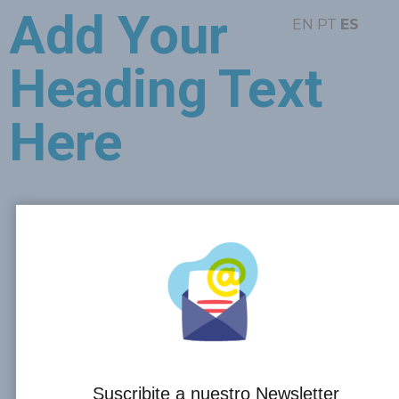
Add Your
EN
PT
ES
Heading Text
Here
Suscribite a nuestro Newsletter